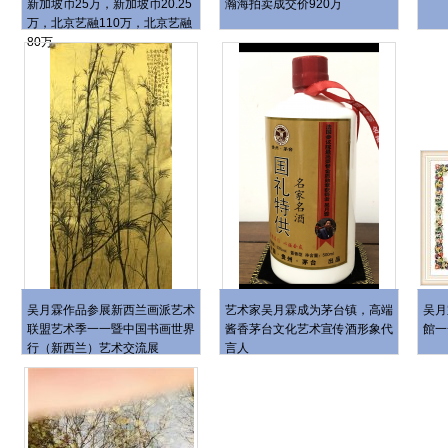
新加坡币25万，新加坡币20.25
瀚海拍卖成交价920万
万，北京艺融110万，北京艺融
80万
吴月霖作品参展新西兰画派艺术
艺术家吴月霖成为茅台镇，高端
吴月
联盟艺术季一一暨中国书画世界
酱香茅台文化艺术宣传酒形象代
館一
行（新西兰）艺术交流展
言人