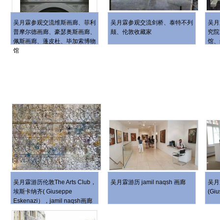
吴月霖参观交流维斯画廊、菲利
吴月霖参观交流剑桥、泰特不列
吴月
普摩尔德画廊、豪瑟奥斯画廊、
颠、伦敦收藏家
究院
佩斯画廊、蓬皮杜、毕加索博物
馆、
馆
吴月霖游历伦敦The Arts Club，
吴月霖游历 jamil naqsh 画廊
吴月
埃斯卡纳齐( Giuseppe
(Giu
Eskenazi），jamil naqsh画廊