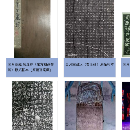
吴月霖藏 颜真卿《东方朔画赞
吴月霖藏汉《曹全碑》原拓拓本
吴月
碑》原拓拓本（原萧退庵藏）