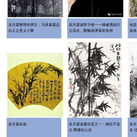
吴月霖整理并撰文：冯承素墓志
吴月霖谈郭子绪一一雄健洒脱行
他是
出土之意义小释
云流水，酣畅淋漓落笔有神
波洛
吴月霖杂谈
吴月霖谈董欣宾之一：狷狂不染
吴月
尘 腾挪在心灵
全 