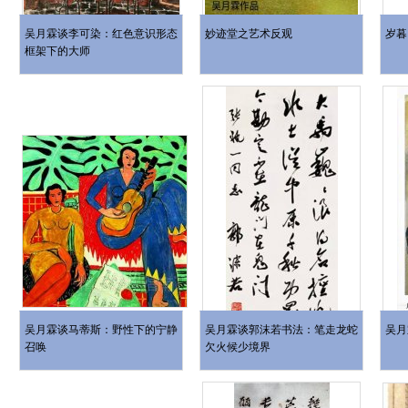
吴月霖谈李可染：红色意识形态
妙迹堂之艺术反观
岁暮
框架下的大师
吴月霖谈马蒂斯：野性下的宁静
吴月霖谈郭沫若书法：笔走龙蛇
吴月
召唤
欠火候少境界