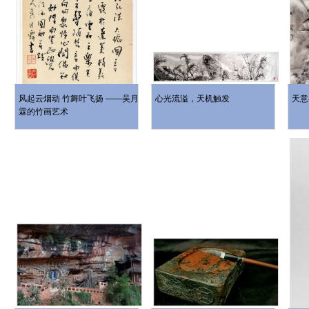
风起云烟动 竹舞叶飞扬 ——吴月
心光流溢，天机触发
天意
霖的竹画艺术