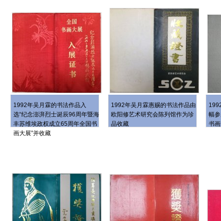
1992年吴月霖的书法作品入
1992年吴月霖惠赐的书法作品由
19
选“纪念澎湃烈士诞辰96周年暨海
欧阳修艺术研究会陈列馆作为珍
幅参
丰苏维埃政权成立65周年全国书
品收藏
书画
画大展”并收藏