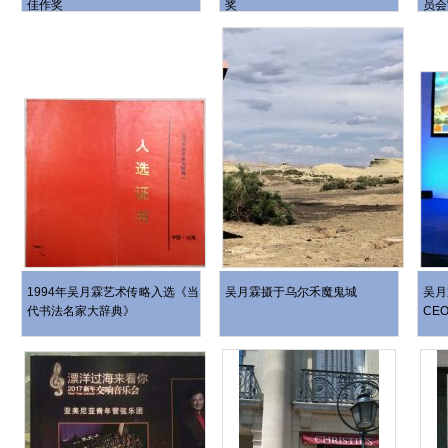
佳作奖
奖
员会
1994年吴月霖艺术传略入选《当
吴月霖摄于乌尔禾魔鬼城
吴月
代书法名家大辞典》
CE