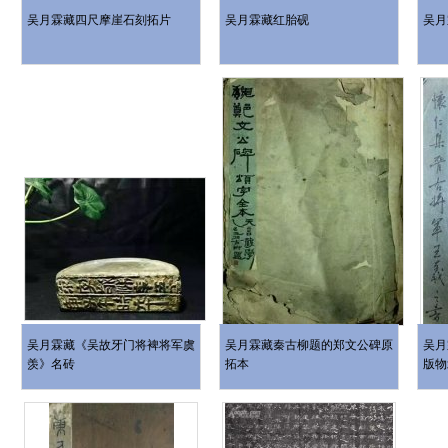
吴月霖藏四尺摩崖石刻拓片
吴月霖藏红胎砚
吴月
吴月霖藏《吴故牙门将裨将军虞
吴月霖藏秦古柳题的郑文公碑原
吴月
羡》名砖
拓本
版物