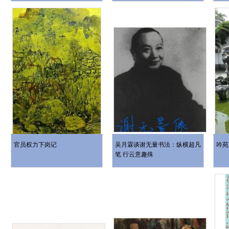
官员权力下岗记
吴月霖谈谢无量书法：纵横超凡
吟苑
笔 行云意趣殊