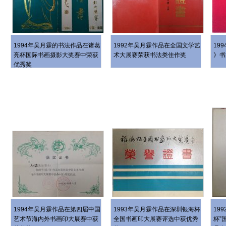
1994年吴月霖的书法作品在诸葛
1992年吴月霖作品在全国文学艺
19
亮杯国际书画摄影大奖赛中荣获
术大展赛荣获书法类佳作奖
》书
优秀奖
1994年吴月霖作品在第四届中国
1993年吴月霖作品在深圳银海杯
19
艺术节海内外书画印大展赛中获
全国书画印大展赛评选中获优秀
杯”