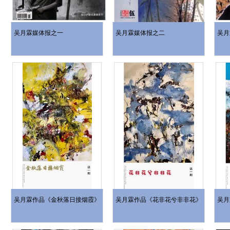
吴月霖媒体报之一
吴月霖媒体报之二
吴月
吴月霖作品《金秋落日接烟霞》
吴月霖作品《花非花兮非非花》
吴月