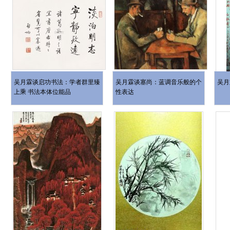
吴月霖谈启功书法：学者群里臻
吴月霖谈塞尚：蓝调音乐般的个
吴月
上乘 书法本体位能品
性表达