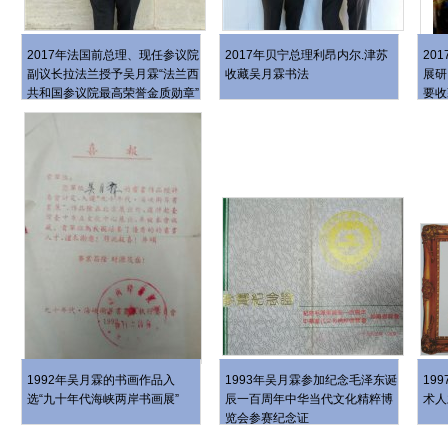
2017年法国前总理、现任参议院
2017年贝宁总理利昂内尔.津苏
20
副议长拉法兰授予吴月霖“法兰西
收藏吴月霖书法
展研
共和国参议院最高荣誉金质勋章”
要收
1992年吴月霖的书画作品入
1993年吴月霖参加纪念毛泽东诞
19
选“九十年代海峡两岸书画展”
辰一百周年中华当代文化精粹博
术人
览会参赛纪念证