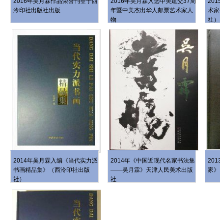
2016年吴月霖作品荣誉刊登于西
2016年吴月霖入选中美建交37周
20
泠印社出版社出版
年暨中美杰出华人邮票艺术家人
术家
物
社）
2014年吴月霖入编《当代实力派
2014年《中国近现代名家书法集
20
书画精品集》（西泠印社出版
——吴月霖》天津人民美术出版
家》
社）
社