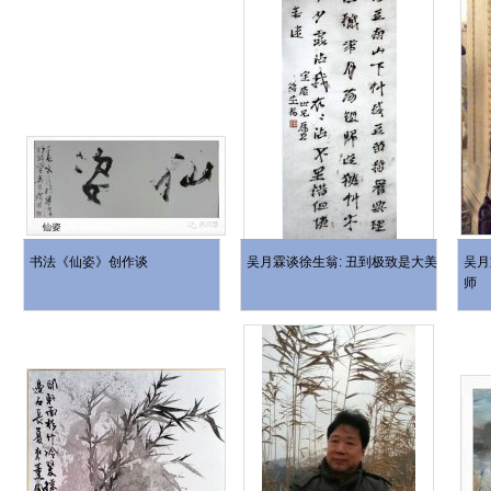
书法《仙姿》创作谈
吴月霖谈徐生翁: 丑到极致是大美
吴月
师