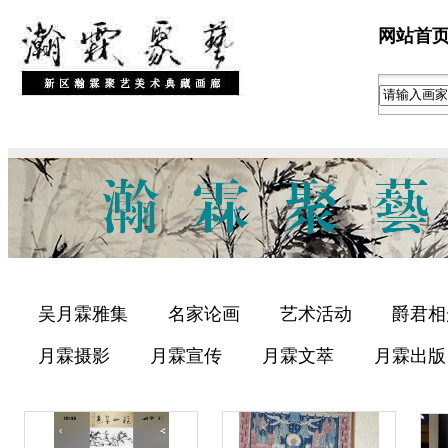
网站首
吴月霖雅集
名家论画
艺术活动
爵君相
月霖摄影
月霖宣传
月霖文萃
月霖出版