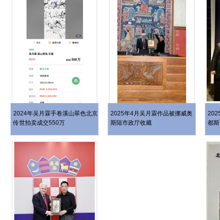
2024年吴月霖手卷溪山翠色北京
2025年4月吴月霖作品被挪威奥
20
传世拍卖成交550万
斯陆市政厅收藏
都斯