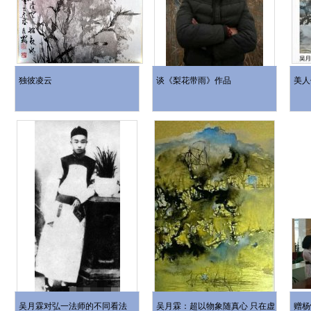
独彼凌云
谈《梨花带雨》作品
美人
吴月霖对弘一法师的不同看法
吴月霖：超以物象随真心 只在虚
赠杨