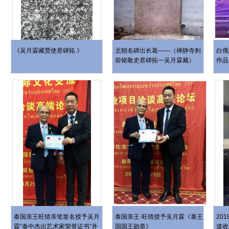
《吴月霖藏贾使君碑拓 》
北朝名碑出长葛——（禅静寺刹
白俄
前铭敬史君碑拓一吴月霖藏）
作品
泰国亲王旺猜亲笔签名授予吴月
泰国亲王·旺猜授予吴月霖《泰王
20
霖“泰中杰出艺术家荣誉证书”并
国国王勋章》
道收