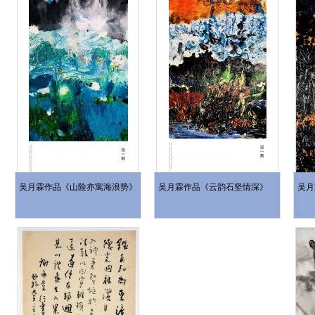
吴月霖作品《山险亦寓海浪势》
吴月霖作品《云韵石坚情深》
吴月