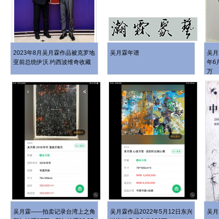
2023年8月吴月霖作品被克罗地
吴月霖年谱
吴月
亚前总统伊沃.约西波维奇收藏
年6
万
吴月霖——拍卖记录台湾上之角
吴月霖作品2022年5月️12日东兴
吴月