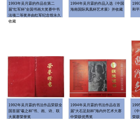
1993年吴月霖的作品在第二
1994年吴月霖的作品入选《中国
19
届“红军杯”全国书画大奖赛中书
海南国际凤凰杯艺术展》并收藏
和平
法项二等奖并由红军纪念馆永久
收藏
1992年吴月霖的书法作品荣获全
1994年吴月霖的书法作品在首
19
国首届“羲之杯”书、画、诗、联
届“大石足刻杯”海内外艺术大赛
《中
大展赛荣誉奖
中荣获优秀奖
荣获