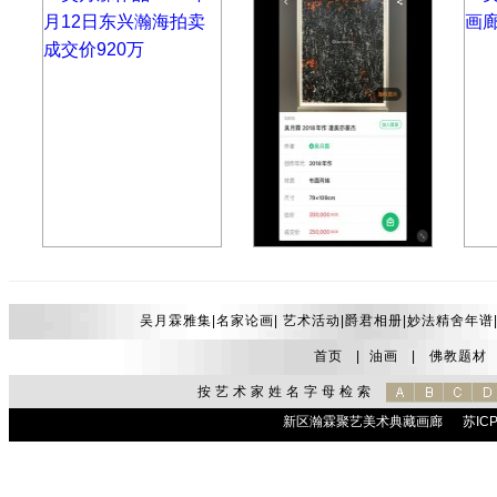
吴月霖作品2022年5月️12日东兴瀚海拍卖成交价920万
吴月霖——拍卖记录台湾上之角，北京艺融
吴月
吴月霖雅集|
名家论画
|
艺术活动
|
爵君相册
|
妙法精舍年谱
首页
|
油画
|
佛教题材
按艺术家姓名字母检索
新区瀚霖聚艺美术典藏画廊
苏ICP