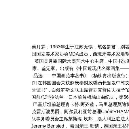
吴月霖，1963年生于江苏无锡，笔名爵君，
国国立美术家协会MDA成员，西班牙美术家雕
英国吴月霖国际水墨艺术中心主席，中国书法
家、鉴定家。出版有《中国近现代名家画集——
品选——中国画范本丛书》（杨柳青出版发行）
[1] 在韩国国会荣获赵庆泰财政委员长颁发中
誉证书“，白俄罗斯文联主席普罗克普佐夫授予"
国前总理拉法兰，日本前首相鸠山由纪夫，第5
巴基斯坦前总理肖卡特.阿齐兹，马里总理莫迪博.西
克雷斯波男爵，阿尔及利亚前总理ChérifRH
队事务委员会主席莱斯缇·坎邦，澳大利亚驻法大使布
Jeremy Bensted 、泰国亲王·旺猜，