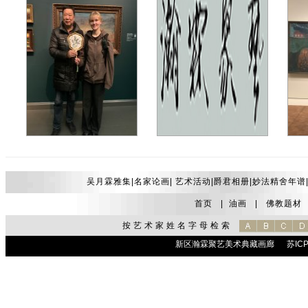
2025年4月吴月霖作品在赫尔辛基被芬兰国家美术馆（阿黛侬美术馆Ateneum）收藏
吴月霖年谱
20
吴月霖雅集|
名家论画
|
艺术活动
|
爵君相册
|
妙法精舍年谱
首页
|
油画
|
佛教题材
按艺术家姓名字母检索
新区瀚霖聚艺美术典藏画廊
苏ICP