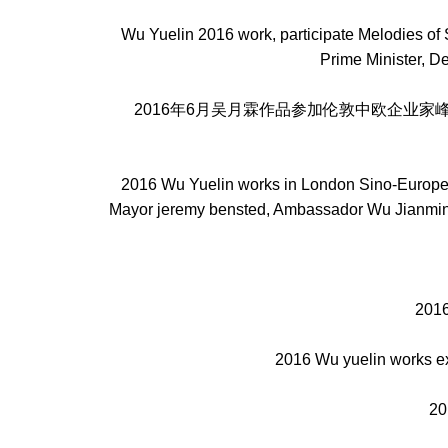
Wu Yuelin 2016 work, participate Melodies of 
Prime Minister, D
2016年6月吴月霖作品参加伦敦中欧企业家峰会
2016 Wu Yuelin works in London Sino-Europea
Mayor jeremy bensted, Ambassador Wu Jianmin, C
20
2016 Wu yuelin works exh
2