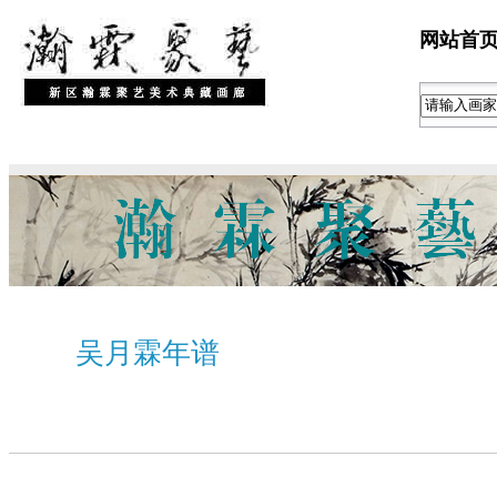
网站首
吴月霖年谱