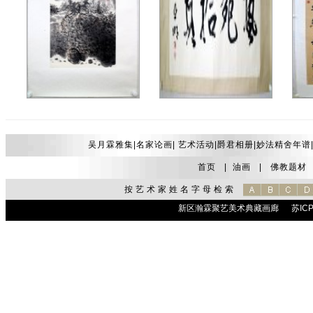
赵望云38*67.8镜片7000元
亚明134.2*59.6镜片6000元
杨晓
吴月霖雅集|
名家论画
|
艺术活动
|
爵君相册
|
妙法精舍年谱
首页
|
油画
|
佛教题材
按艺术家姓名字母检索
新区瀚霖聚艺美术典藏画廊
苏ICP