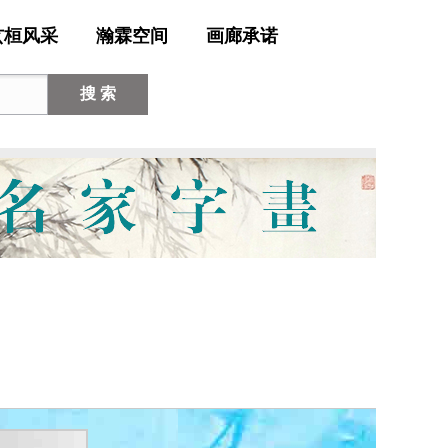
玄桓风采
瀚霖空间
画廊承诺
搜 索