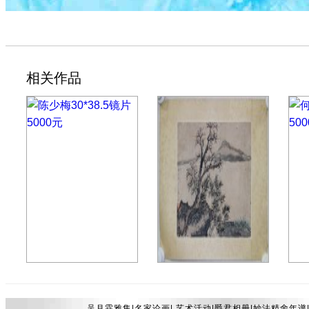
相关作品
陈少梅30*38.5镜片5000元
贺天健28.5*20.5镜片2000元
何海
吴月霖雅集|
名家论画
|
艺术活动
|
爵君相册
|
妙法精舍年谱