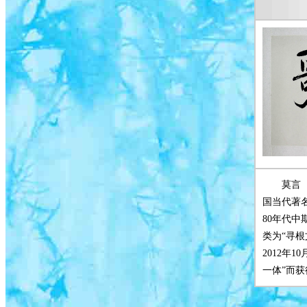
莫言
国当代著
80年代中
类为“寻根
2012年
一体”而