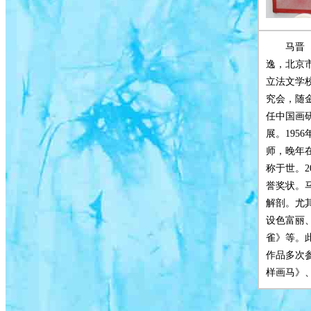
马晋
逸，北京
立法文学校
究会，随
任中国画
展。195
师，晚年
称于世。
誉奖状。
解剖。尤
设色富丽
雀》等。
作品多次
样画马》