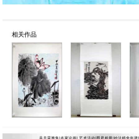
相关作品
龚继先58.5*67镜片4000元
刘海粟33.6*96轴1.5万
卢坤
吴月霖雅集|
名家论画
|
艺术活动
|
爵君相册
|
妙法精舍年谱