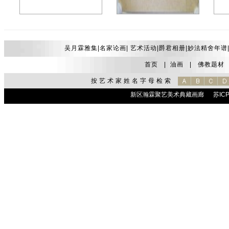
陈少梅30*38.5镜片5000元
贺天健28.5*20.5镜片2000元
何海
吴月霖雅集|
名家论画
|
艺术活动
|
爵君相册
|
妙法精舍年谱
首页
|
油画
|
佛教题材
按艺术家姓名字母检索
新区瀚霖聚艺美术典藏画廊
苏ICP