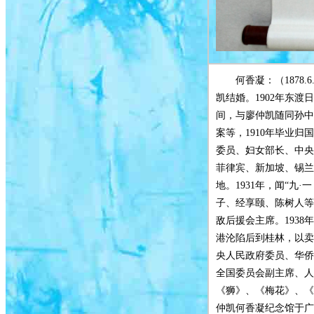
何香凝：（1878.
凯结婚。1902年东
间，与廖仲凯随同孙中
案等，1910年毕业
委员、妇女部长、中央
菲律宾、新加坡、锡兰
地。1931年，闻“九
子、经享颐、陈树人等
敌后援会主席。193
港沦陷后到桂林，以卖
央人民政府委员、华侨
全国委员会副主席、人
《狮》、《梅花》、《
仲凯何香凝纪念馆于广